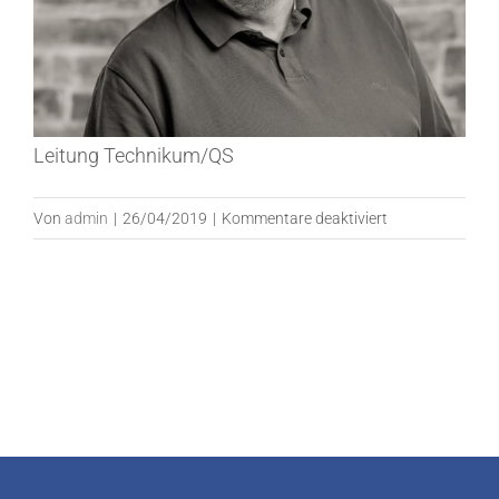
Leitung Technikum/QS
für
Von
admin
|
26/04/2019
|
Kommentare deaktiviert
Norbert
Hülshorst