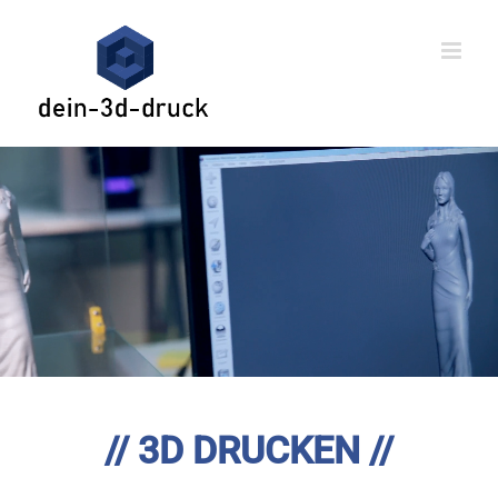
Skip
to
content
// 3D DRUCKEN //