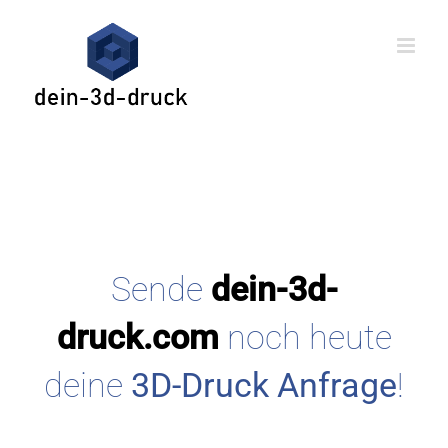
Skip
to
content
Sende
dein-3d-
druck.com
noch heute
deine
3D-Druck Anfrage
!