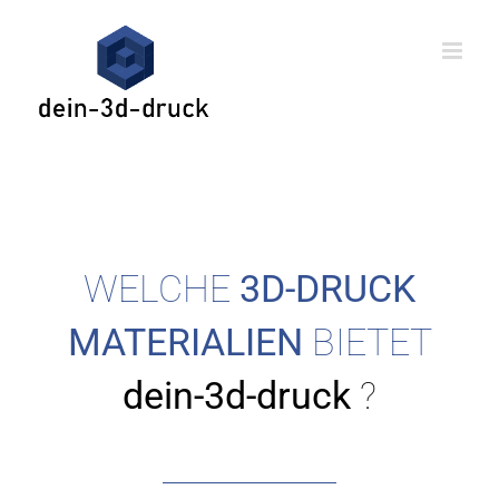
Skip
to
content
WELCHE
3D-DRUCK
MATERIALIEN
BIETET
dein-3d-druck
?