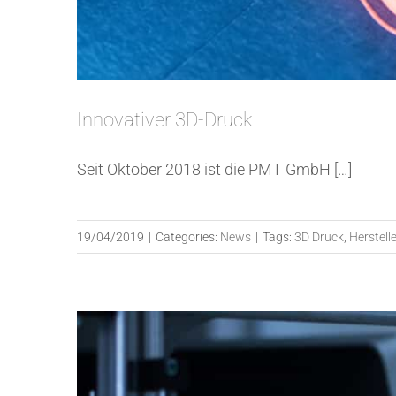
Innovativer 3D-Druck
Seit Oktober 2018 ist die PMT GmbH […]
19/04/2019
|
Categories:
News
|
Tags:
3D Druck
,
Herstelle