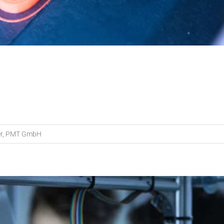
r
,
PMT GmbH